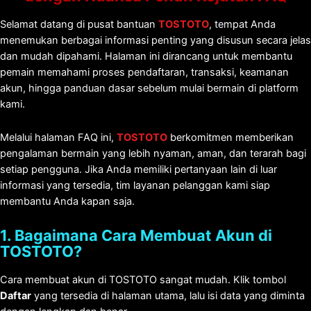
Selamat datang di pusat bantuan
TOSTOTO
, tempat Anda
menemukan berbagai informasi penting yang disusun secara jelas
dan mudah dipahami. Halaman ini dirancang untuk membantu
pemain memahami proses pendaftaran, transaksi, keamanan
akun, hingga panduan dasar sebelum mulai bermain di platform
kami.
Melalui halaman FAQ ini,
TOSTOTO
berkomitmen memberikan
pengalaman bermain yang lebih nyaman, aman, dan terarah bagi
setiap pengguna. Jika Anda memiliki pertanyaan lain di luar
informasi yang tersedia, tim layanan pelanggan kami siap
membantu Anda kapan saja.
1. Bagaimana Cara Membuat Akun di
TOSTOTO?
Cara membuat akun di TOSTOTO sangat mudah. Klik tombol
Daftar
yang tersedia di halaman utama, lalu isi data yang diminta