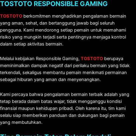
TOSTOTO RESPONSIBLE GAMING
TOSTOTO
berkomitmen menghadirkan pengalaman bermain
yang aman, sehat, dan bertanggung jawab bagi seluruh
pengguna. Kami mendorong setiap pemain untuk memahami
risiko yang mungkin terjadi serta pentingnya menjaga kontrol
dalam setiap aktivitas bermain.
Melalui kebijakan Responsible Gaming,
TOSTOTO
berupaya
meminimalkan dampak negatif dari perilaku bermain yang tidak
terkendali, sekaligus membantu pemain menikmati permainan
sebagai hiburan yang aman dan menyenangkan.
Kami percaya bahwa pengalaman bermain terbaik adalah yang
tetap berada dalam batas wajar, tidak mengganggu kondisi
finansial maupun kehidupan pribadi. Oleh karena itu, tim kami
selalu siap memberikan panduan dan dukungan bagi pemain
yang membutuhkan.