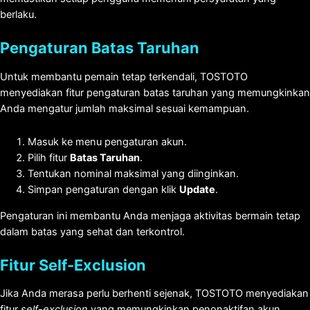
berlaku.
Pengaturan Batas Taruhan
Untuk membantu pemain tetap terkendali, TOSTOTO
menyediakan fitur pengaturan batas taruhan yang memungkinkan
Anda mengatur jumlah maksimal sesuai kemampuan.
Masuk ke menu pengaturan akun.
Pilih fitur
Batas Taruhan
.
Tentukan nominal maksimal yang diinginkan.
Simpan pengaturan dengan klik
Update
.
Pengaturan ini membantu Anda menjaga aktivitas bermain tetap
dalam batas yang sehat dan terkontrol.
Fitur Self-Exclusion
Jika Anda merasa perlu berhenti sejenak, TOSTOTO menyediakan
fitur
self-exclusion
yang memungkinkan penonaktifan akun